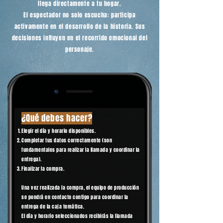
llega directamente a tu hogar.
El espectador no solo escucha: participa
activamente en el desarrollo de la historia. Sus
decisiones influyen en el recorrido emocional del
personaje.
¿Qué debes hacer?
Elegir el día y horario disponibles.
Completar tus datos correctamente (son
fundamentales para realizar la llamada y coordinar la
entrega).
Finalizar la compra.
Una vez realizada la compra, el equipo de producción
se pondrá en contacto contigo para coordinar la
entrega de la caja temática.
El día y horario seleccionados recibirás la llamada