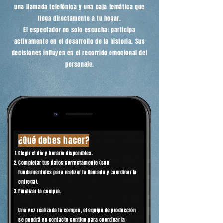
una llamada telefónica y una caja temática que
llega directamente a tu hogar.
El espectador no solo escucha: participa
activamente en el desarrollo de la historia. Sus
decisiones influyen en el recorrido emocional del
personaje.
¿Qué debes hacer?
Elegir el día y horario disponibles.
Completar tus datos correctamente (son
fundamentales para realizar la llamada y coordinar la
entrega).
Finalizar la compra.
Una vez realizada la compra, el equipo de producción
se pondrá en contacto contigo para coordinar la