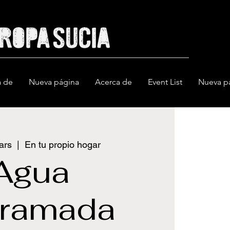
a de
Nueva página
Acerca de
Event List
Nueva p
ars
  |  
En tu propio hogar
Agua
rramada