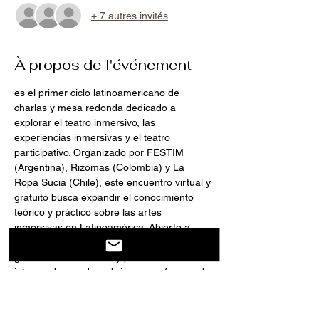
+ 7 autres invités
À propos de l'événement
es el primer ciclo latinoamericano de 
charlas y mesa redonda dedicado a 
explorar el teatro inmersivo, las 
experiencias inmersivas y el teatro 
participativo. Organizado por FESTIM 
(Argentina), Rizomas (Colombia) y La 
Ropa Sucia (Chile), este encuentro virtual y 
gratuito busca expandir el conocimiento 
teórico y práctico sobre las artes 
inmersivas en Latinoamérica. Abierto a 
estudiantes, artistas, investigadoras/es, 
gestoras/es culturales y personas 
interesadas en descubrir nuevas formas de 
creación y participación escénica.