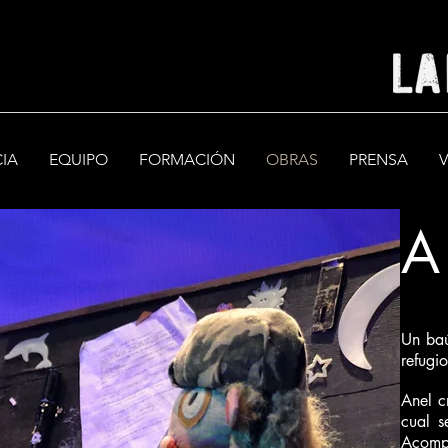
CIA
EQUIPO
FORMACIÓN
OBRAS
PRENSA
A
Un baú
refugi
Anel c
cual s
Acomp