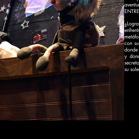
avent
ENTRE
¿Logr
enfren
metáfo
con su
donde 
y don
secret
su sol