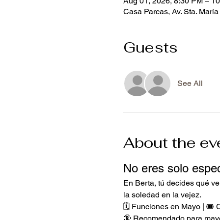
Aug 01, 2026, 8:30 PM – 1
Casa Parcas, Av. Sta. María
Guests
See All
About the ev
No eres solo espect
En Berta, tú decides qué ve
la soledad en la vejez.
🗓️ Funciones en Mayo | 🎟️
🔞 Recomendado para mayo