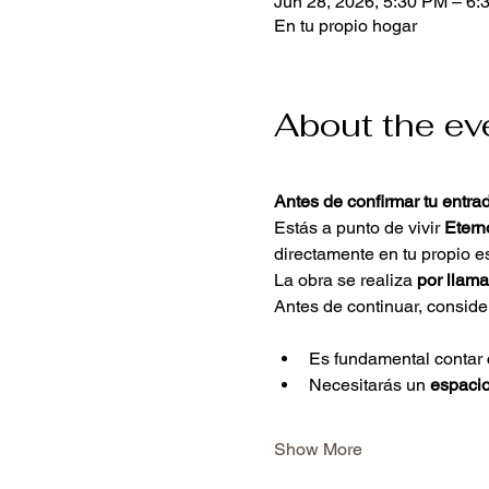
Jun 28, 2026, 5:30 PM – 6:
En tu propio hogar
About the ev
Antes de confirmar tu entra
Estás a punto de vivir 
Etern
directamente en tu propio e
La obra se realiza 
por llam
Antes de continuar, consider
Es fundamental contar 
Necesitarás un 
espacio
Show More