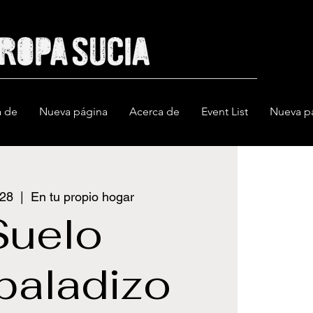
a de
Nueva página
Acerca de
Event List
Nueva p
 28
  |  
En tu propio hogar
Suelo
baladizo