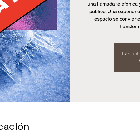
una llamada telefónica 
publico. Una experienci
espacio se conviert
transfor
Las ent
icación