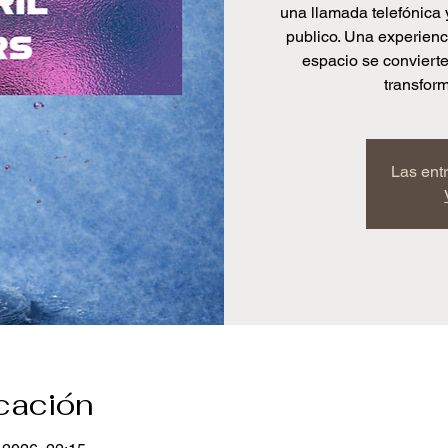
una llamada telefónica 
publico. Una experienci
espacio se conviert
transfor
Las ent
icación